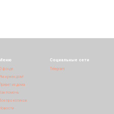
Меню
Социальные сети
О фонде
Telegram
Им нужен дом!
Привет из дома
Как помочь
Все про котиков
Новости