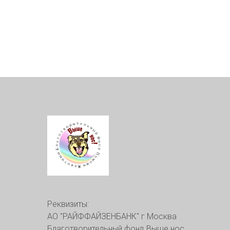
Реквизиты:
АО "РАЙФФАЙЗЕНБАНК" г Москва
Благотворительный фонд Выше нос