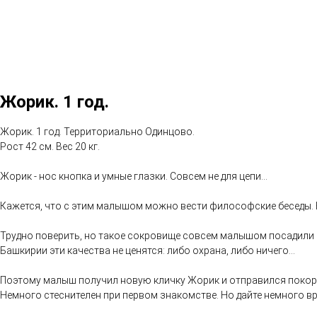
Жорик. 1 год.
Жорик. 1 год. Территориально Одинцово.
Рост 42 см. Вес 20 кг.
Жорик - нос кнопка и умные глазки. Совсем не для цепи...
Кажется, что с этим малышом можно вести философские беседы. Не 
Трудно поверить, но такое сокровище совсем малышом посадили на ц
Башкирии эти качества не ценятся: либо охрана, либо ничего...
Поэтому малыш получил новую кличку Жорик и отправился покорят
Немного стеснителен при первом знакомстве. Но дайте немного вре