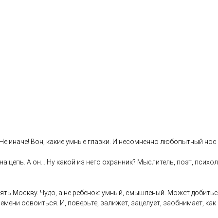
иначе! Вон, какие умные глазки. И несомненно любопытный нос - в
епь. А он... Ну какой из него охранник? Мыслитель, поэт, психоло
ь Москву. Чудо, а не ребенок: умный, смышленый. Может добиться
мени освоиться. И, поверьте, залижет, зацелует, заобнимает, как 