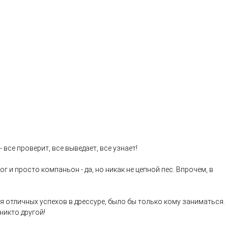
се проверит, все выведает, все узнает!
г и просто компаньон - да, но никак не цепной пес. Впрочем, в
 отличных успехов в дрессуре, было бы только кому заниматься.
никто другой!