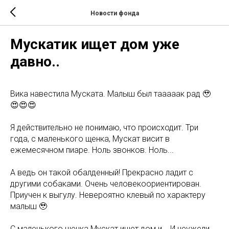
Новости фонда
Мускатик ищет дом уже
давно..
Вика навестила Муската. Малыш был тааааак рад 🥹
😍😍😍
Я действительно не понимаю, что происходит. Три
года, с маленького щенка, Мускат висит в
ежемесячном пиаре. Ноль звонков. Ноль...
А ведь он такой обалденный! Прекрасно ладит с
другими собаками. Очень человекоориентирован.
Приучен к выгулу. Невероятно клевый по характеру
малыш 🥹
С маленького щенка Мускат ищет дом и... И неужели