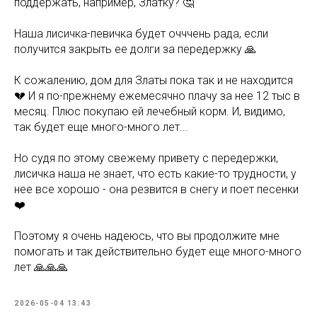
поддержать, например, Златку? 🤔
Наша лисичка-певичка будет очччень рада, если
получится закрыть ее долги за передержку 🙏
К сожалению, дом для Златы пока так и не находится
💔 И я по-прежнему ежемесячно плачу за нее 12 тыс в
месяц. Плюс покупаю ей лечебный корм. И, видимо,
так будет еще много-много лет...
Но судя по этому свежему привету с передержки,
лисичка наша не знает, что есть какие-то трудности, у
нее все хорошо - она резвится в снегу и поет песенки
❤️
Поэтому я очень надеюсь, что вы продолжите мне
помогать и так действительно будет еще много-много
лет 🙏🙏🙏
2026-05-04 13:43