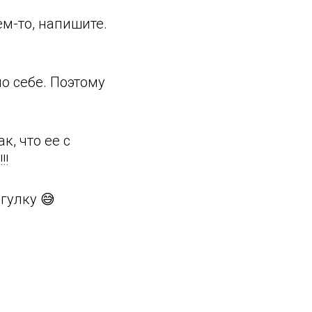
ем-то, напишите.
о себе. Поэтому
к, что ее с
!!
гулку 😅