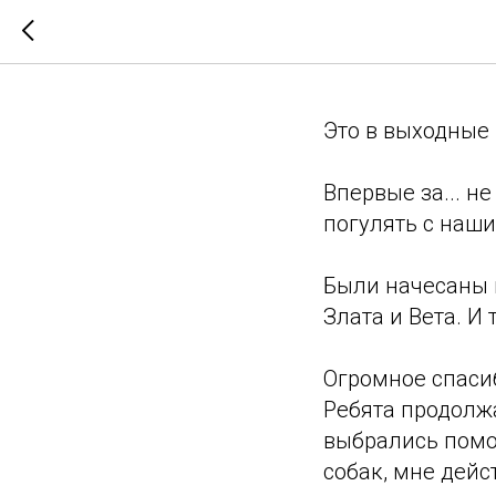
У наших 
Это в выходные
Впервые за... н
погулять с наши
Были начесаны и
Злата и Вета. И 
Огромное спасиб
Ребята продолж
выбрались помо
собак, мне дейс