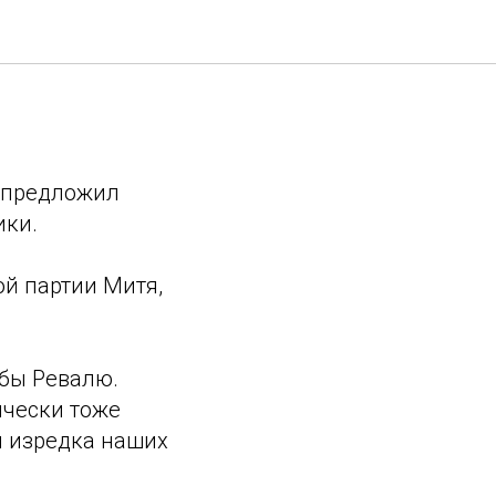
 и предложил
ики.
ой партии Митя,
убы Ревалю.
ически тоже
ы изредка наших