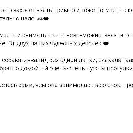
то-то захочет взять пример и тоже погулять с к
тельно надо! 🙏❤️
лять и снимать что-то невозможно, знаю это п
ие. От двух наших чудесных девочек ❤️
я собака-инвалид без одной лапки, скакала тааа
братно домой! Ей очень-очень нужны прогулки!
даетесь сами, чем она занималась всю свою про