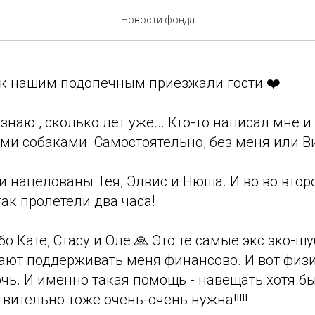
собаней были гости
Новости фонда
 к нашим подопечным приезжали гости ❤️
е знаю , сколько лет уже... Кто-то написал мне
ми собаками. Самостоятельно, без меня или В
 нацелованы Тея, Элвис и Нюша. И во во втор
так пролетели два часа!
о Кате, Стасу и Оле 🙏 Это те самые экс эко-ш
ают поддерживать меня финансово. И вот физ
чь. И именно такая помощь - навещать хотя б
твительно тоже очень-очень нужна!!!!!