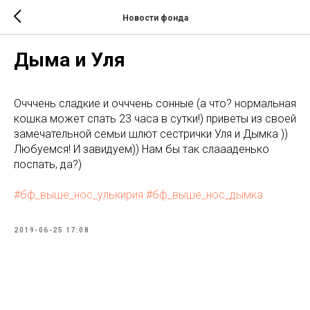
Новости фонда
Дыма и Уля
Очччень сладкие и очччень сонные (а что? нормальная
кошка может спать 23 часа в сутки!) приветы из своей
замечательной семьи шлют сестрички Уля и Дымка ))
Любуемся! И завидуем)) Нам бы так слаааденько
поспать, да?)
#бф_выше_нос_улькирия
#бф_выше_нос_дымка
2019-06-25 17:08