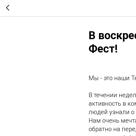
В воскре
Фест!
Мы - это наши Т
В течении недел
активность в к
людей узнали о 
Нам очень мечта
обратно на пере