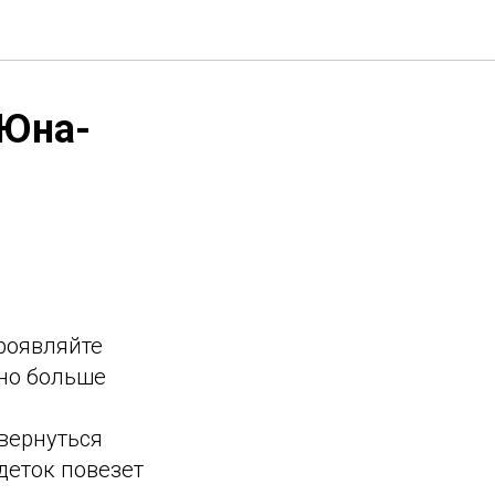
 Юна-
проявляйте
жно больше
 вернуться
деток повезет