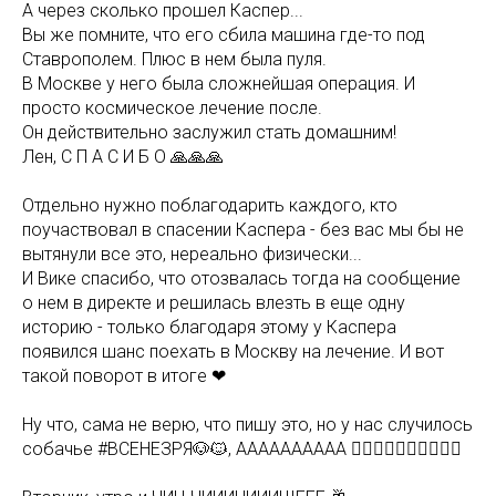
А через сколько прошел Каспер...
Вы же помните, что его сбила машина где-то под
Ставрополем. Плюс в нем была пуля.
В Москве у него была сложнейшая операция. И
просто космическое лечение после.
Он действительно заслужил стать домашним!
Лен, С П А С И Б О 🙏🙏🙏
Отдельно нужно поблагодарить каждого, кто
поучаствовал в спасении Каспера - без вас мы бы не
вытянули все это, нереально физически...
И Вике спасибо, что отозвалась тогда на сообщение
о нем в директе и решилась влезть в еще одну
историю - только благодаря этому у Каспера
появился шанс поехать в Москву на лечение. И вот
такой поворот в итоге ❤
Ну что, сама не верю, что пишу это, но у нас случилось
собачье #ВСЕНЕЗРЯ🐶🐱, АААААААААА 🙆‍♀️🙆‍♀️🙆‍♀️🙆‍♀️🙆‍♀️