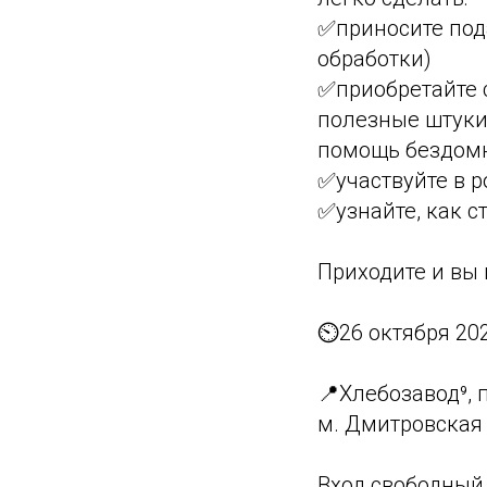
✅приносите пода
обработки)
✅приобретайте 
полезные штуки
помощь бездом
✅участвуйте в 
✅узнайте, как 
Приходите и вы 
⏲26 октября 202
📍Хлебозавод⁹, 
м. Дмитровская
Вход свободный