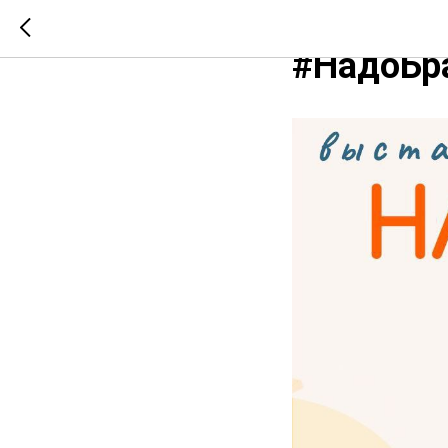
Наша Тея
#НадоБр