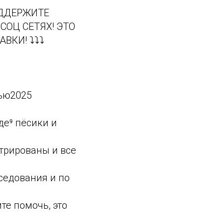
ОДДЕРЖИТЕ
ОЦ СЕТЯХ! ЭТО
И! ⤵️⤵️⤵️
ью2025
де⁹ пёсики и
трированы и все
седования и по
те помочь, это