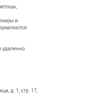
ветошь,
ениры и
аправляются
м удаленно
, д. 1, стр. 17,