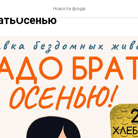
 едет на выставку
Новости фонда
атьОсенью