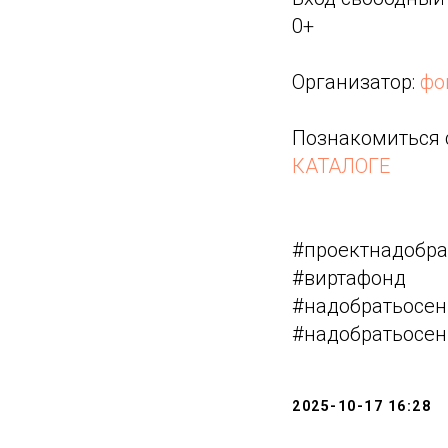
0+
Организатор:
фо
Познакомиться 
КАТАЛОГЕ
#проектнадобра
#виртафонд
#надобратьосе
#надобратьосе
2025-10-17 16:28