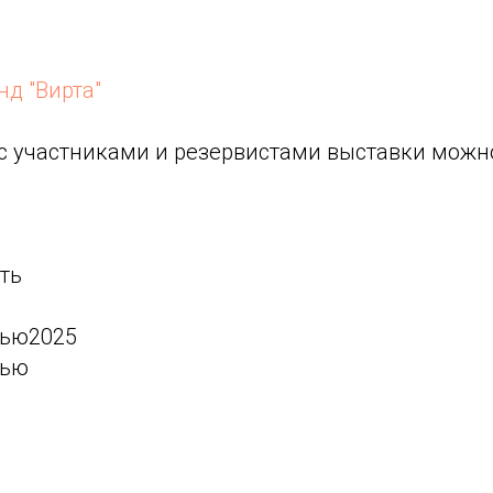
нд "Вирта"
с участниками и резервистами выставки можно
ть
нью2025
нью