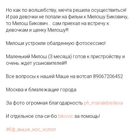
Но как по волшебству, мечта решила осуществиться!
И раз девочки не попали на фильм к Милошу Биковичу,
то Милош Бикович... сам приехал на встречу к
девочкам и щенку Милошу!!!
Милоши устроили обалденную фотосессию!
Маленький Милош (3 месяца) готов к пристройству и
очень ждёт усыновителей!!!
Все вопросы к нашей Маше на вотсап 89067206452
Москва и близлежащие города.
За фото огромная благодарность
ph_marialebedeva
И отдельное спа-си-бо
bikovic
за помощь!
#бф_выше_нос_холоп