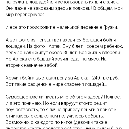
нагружать лошадей или использовать их для скачек.
Они даже не закованы здесь в подковы! В общем, мой
мир перевернулся…
И все это происходит в маленькой деревне в Грузии.
А вот фото из Пензы, где находится большая бойня
лошадей. На фото - Артек. Ему 6 лет - совсем ребенок,
ведь лошади живут около 30 лет. Вся жизнь впереди!
Но Артека его бывший хозяин сдал на мясо. На
вторник назначен забой.
Хозяин бойни выставил цену за Артека - 240 тыс руб.
Вот такие расценки в мире спасения лошадей…
Сумасшествие ли писать мне об этом здесь? Полное.
И я это понимаю. Но если вдруууг кто‑то решит
поучаствовать, то я лично привезу деньги в приют и
отчитаюсь, сколько нам получилось собрать.
Возможно, с каждого по нитке (девочки также
пытаются искать средства собственными силами), а в