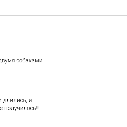
 двумя собаками
и длились, и
е получилось!!!