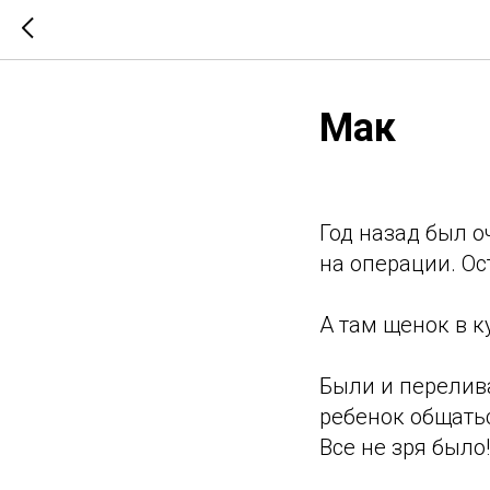
Мак
Год назад был о
на операции. Ос
А там щенок в к
Были и перелива
ребенок общатьс
Все не зря было!!