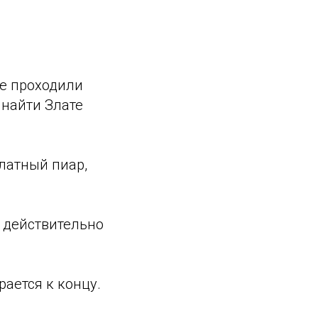
се проходили
 найти Злате
латный пиар,
м действительно
рается к концу.