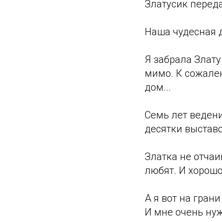
Златусик переда
Наша чудесная д
Я забрала Злату
мимо. К сожален
дом...
Семь лет ведени
десятки выставок
Златка не отчаи
любят. И хорошо
А я вот на гран
И мне очень ну