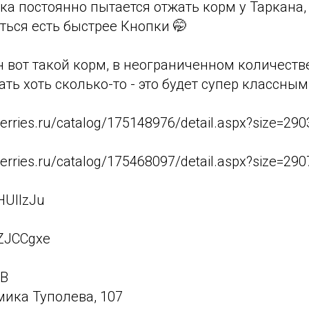
ка постоянно пытается отжать корм у Таркана,
ться есть быстрее Кнопки 🤭
 вот такой корм, в неограниченном количестве 
ать хоть сколько-то - это будет супер классны
berries.ru/catalog/175148976/detail.aspx?size=29
berries.ru/catalog/175468097/detail.aspx?size=29
/HUllzJu
/ZJCCgxe
WB
мика Туполева, 107