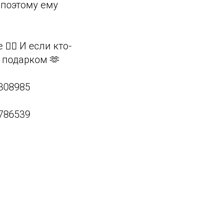
 поэтому ему
‍♀ И если кто-
м подарком 🫶
0308985
0786539