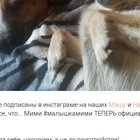
не подписаны в инстаграме на наших
Машу
и
Н
урсе, что... Мими #малышкамими ТЕПЕРЬ офици
а себе, насовсем, а не до пристройства!