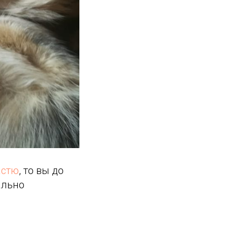
астю
, то вы до
ально